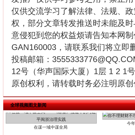
仅供交流学习了解法律、法规、政
这是一记警钟！
谢
权，部分文章转发推送时未能及时
意侵犯到您的权益烦请告知本网制作采编
GAN160003，请联系我们将立即删
投稿邮箱：3555333776@QQ
12号（华声国际大厦）1层 1 2
原创权利，请转载时务必注明原创作
今
在谋一域中谋全局
全球视频图文新闻