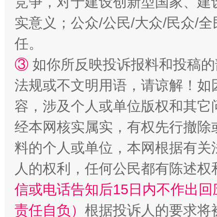
竞争，对于建设创新型国家、建
实意义；公众/公民/大众/民众
漫山遍野的桃花与雪山、麦地、白藏房
除了
任。
③
如你所反映投诉报料和投稿的
法规或不文明用语，请谅解！如
容，涉及个人或单位版权和其它
经本网核实属实，有权先行撤除
料的个人或单位，本网根据有关
招工难、用工荒背后
人的权利，任何公民都有陈述权
信或电话告知后15日内不作出
责任自负）
根据投诉人的要求将