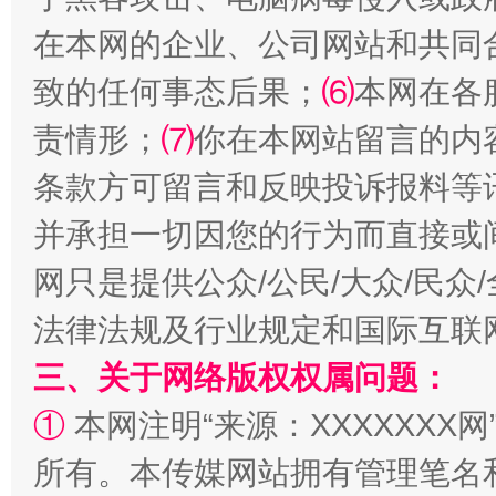
在本网的企业、公司网站和共同
致的任何事态后果；
⑹
本网在各
责情形；
⑺
你在本网站留言的内
揭批美国五大"原罪"
"炒
条款方可留言和反映投诉报料等
并承担一切因您的行为而直接或
网只是提供公众/公民/大众/民
法律法规及行业规定和国际互联
三、关于网络版权权属问题：
①
本网注明“来源：XXXXXXX网
所有。本传媒网站拥有管理笔名
解纷+调解+退费，一次搞定