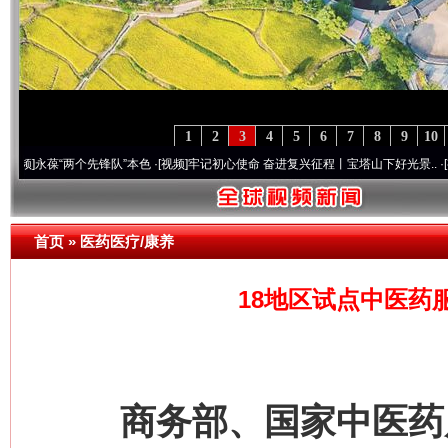
1
2
3
4
5
6
7
8
9
10
葆“两个先锋队”本色
·[视频]
牢记初心使命 奋进复兴征程丨宝塔山下好光景..
·[视频]
因党
首页
»
医药医疗/康养
18地区试点中医药
商务部、国家中医药局