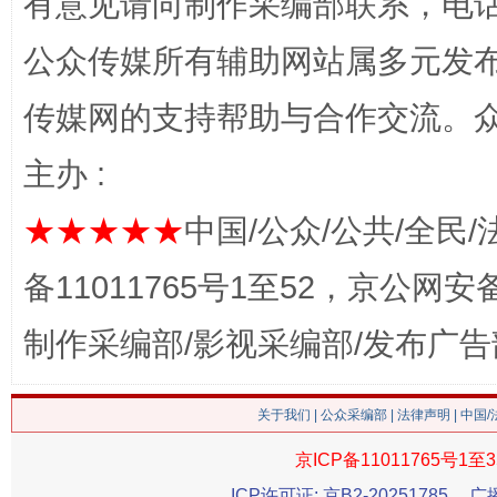
有意见请向制作采编部联系，电话：0
公众传媒所有辅助网站属多元发
传媒网的支持帮助与合作交流。
主办 :
网上购药对药下症？
★★★★★
中国/公众/公共/全民/
备11011765号1至52，京公网安备：
制作采编部/影视采编部/发布广告
关于我们
|
公众采编部
|
法律声明
| 中国
京ICP备11011765号1至3
这是一记警钟！
谢
ICP许可证: 京B2-20251785
广