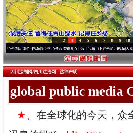
1
2
3
4
5
6
7
8
9
10
队”本色
·[视频]
牢记初心使命 奋进复兴征程丨宝塔山下好光景..
·[视频]
因党而生 为党而
四川法制网/四川法治网
- 法律声明
global public media
★、
在全球化的今天，众