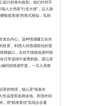
心设计的单向收割，他们针对不
场人士伪装“行业大佬”，以人脉
赠银留英雄”的形式相似，实则
皆发自内心。这种情感建立在对
“神药”背后的真相
的投资，利用人对情感联结的需
的情绪缺口，在对方情绪低落时扮
，在日常温情中渗透刺探。梁山英
心编织的情感牢笼，一旦入局便
害的绝境，核心是“指条生
有人性温度和选择余地。而境外间
，用“精准拿捏”实现步步紧
法官巧妙执行解纠纷