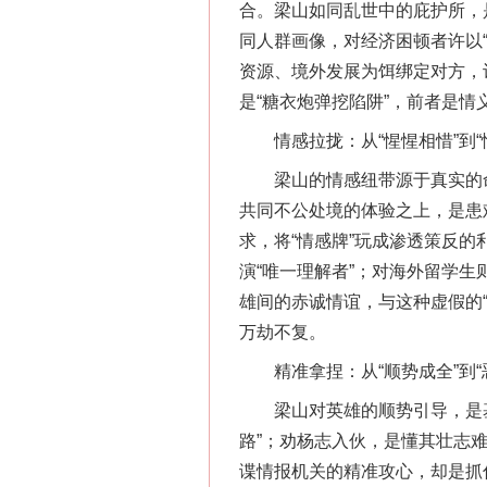
合。梁山如同乱世中的庇护所，
同人群画像，对经济困顿者许以
资源、境外发展为饵绑定对方，
是“糖衣炮弹挖陷阱”，前者是
情感拉拢：从“惺惺相惜”到“
梁山的情感纽带源于真实的命
网上购药对药下症？
共同不公处境的体验之上，是患
求，将“情感牌”玩成渗透策反
演“唯一理解者”；对海外留学
雄间的赤诚情谊，与这种虚假的
万劫不复。
精准拿捏：从“顺势成全”到“
梁山对英雄的顺势引导，是基
路”；劝杨志入伙，是懂其壮志
谍情报机关的精准攻心，却是抓
这是一记警钟！