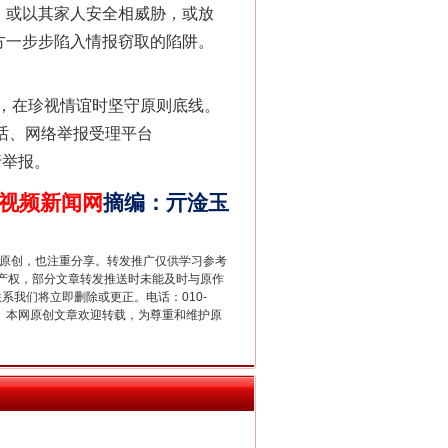
，或以其家人安全相威胁，或放
方一步步陷入情报窃取的陷阱。
，在珍视情谊时坚守原则底线。
话、网络举报受理平台
行举报。
视频新闻网
摘编
：
亓淦玉
重原创，也注重分享。转发推广仅供学习参考
新中国诞生的见证
产权，部分文章转发推送时未能及时与原作
联系我们将立即删除或更正。电话：010-
2 1号。本网原创文章欢迎转载，为尊重和维护原