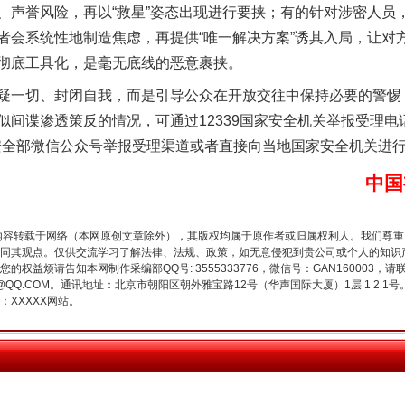
、声誉风险，再以“救星”姿态出现进行要挟；有的针对涉密人员
者会系统性地制造焦虑，再提供“唯一解决方案”诱其入局，让对
彻底工具化，是毫无底线的恶意裹挟。
一切、封闭自我，而是引导公众在开放交往中保持必要的警惕
似间谍渗透策反的情况，可通过12339国家安全机关举报受理电
n）、国家安全部微信公众号举报受理渠道或者直接向当地国家安全机关进
中国
内容转载于网络（本网原创文章除外），其版权均属于原作者或归属权利人。我们尊
今年投资意愿榜揭晓
同其观点。仅供交流学习了解法律、法规、政策，如无意侵犯到贵公司或个人的知识
权益烦请告知本网制作采编部QQ号: 3555333776，微信号：GAN160003，请
3776@QQ.COM。通讯地址：北京市朝阳区朝外雅宝路12号（华声国际大厦）1层 1 
XXXXX网站。