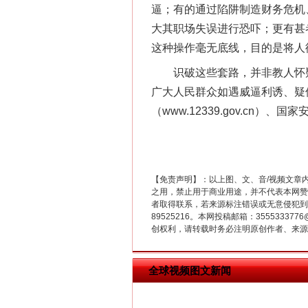
逼；有的通过陷阱制造财务危机
大其职场失误进行恐吓；更有甚
这种操作毫无底线，目的是将人
识破这些套路，并非教人怀疑
广大人民群众如遇威逼利诱、疑
（www.12339.gov.c
【免责声明】：以上图、文、音/视频文章
在谋一域中谋全局
之用，禁止用于商业用途，并不代表本网赞
者取得联系，若来源标注错误或无意侵犯到您的
89525216。本网投稿邮箱：355533
创权利，请转载时务必注明原创作者、来源：
全球视频图文新闻