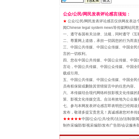
公众/公民/网民发表评论感言须知：
★
公众/公民/网民发表评论感言仅供网友表达个人看法
闻Chinese legal system new
一、遵守各国有关法律、法规，同时遵守《
互
二、尊重网上道德，承担一切因您的行为而直
三、中国公共传媒、中国公众传媒、中国全民传媒China 
揭批美国五大"原罪"
言的一切权利。
四、您在中国公共传媒、中国公众传媒、中国全民传媒Chin
言论，中国公共传媒、中国公众传媒、中国全民传媒China
载或引用。
五、中国公共传媒、中国公众传媒、中国全民传媒China 
员有权保留或删除其管辖留言中的任意内容。
六、本传媒结合现代网络科技影视文化传媒的新
策、影视文化传媒交流。合法有效地为公众服
七、参与本网发表评论感言即表明您已经阅读并
发布，敬请多提宝贵意见！真诚感谢您对本传
★★★★★
中国/公众/公共/全民/法治/法制/新闻
制作采编部/影视采编部/发布广告部/会议服务
解纷+调解+退费，一次搞定