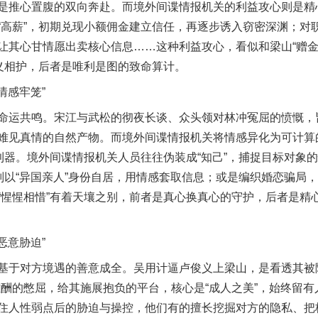
是推心置腹的双向奔赴。而境外间谍情报机关的利益攻心则是精
“高薪”，初期兑现小额佣金建立信任，再逐步诱入窃密深渊；对职
让其心甘情愿出卖核心信息……这种利益攻心，看似和梁山“赠金
情义相护，后者是唯利是图的致命算计。
情感牢笼”
运共鸣。宋江与武松的彻夜长谈、众头领对林冲冤屈的愤慨，
难见真情的自然产物。而境外间谍情报机关将情感异化为可计算
茶叶“炒上天”
的利器。境外间谍情报机关人员往往伪装成“知己”，捕捉目标对象
生则以“异国亲人”身份自居，用情感套取信息；或是编织婚恋骗局
“惺惺相惜”有着天壤之别，前者是真心换真心的守护，后者是精
恶意胁迫”
于对方境遇的善意成全。吴用计逼卢俊义上梁山，是看透其被陷
难酬的憋屈，给其施展抱负的平台，核心是“成人之美”，始终留
住人性弱点后的胁迫与操控，他们有的擅长挖掘对方的隐私、把柄
谢谢有你温暖了四季