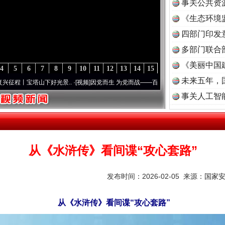
事关公共资
《生态环境
读
四部门印发
多部门联合
《美丽中国
4
5
6
7
8
9
10
11
12
13
14
15
未来五年，
塔山下好光景..
·[视频]
因党而生 为党而战——百年“纪”事⑧加强纪律..
·[视频]
牢记初心
事关人工智
从《水浒传》看间谍“攻心套路”
发布时间：2026-02-05 来源：
国家
从《水浒传》看间谍“攻心套路”