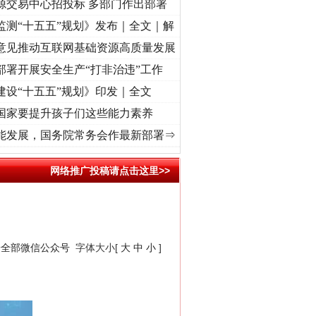
源交易中心招投标 多部门作出部署
监测“十五五”规划》发布｜全文｜解
意见推动互联网基础资源高质量发展
部署开展安全生产“打非治违”工作
建设“十五五”规划》印发｜全文
国家要提升孩子们这些能力素养
使命 奋进复兴征程丨“转折之城”激荡..
·[视频]
牢记初心使命 奋进复兴征程丨红船起航处 
能发展，国务院常务会作最新部署⇒
网络推广投稿请点击这里>>
安全部微信公众号
字体大小[
大
中
小
]