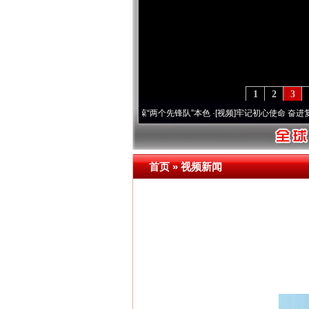
1
2
3
刻改变雪域高原..
·[视频]
永葆“两个先锋队”本色
·[视频]
牢记初心使命 奋进复兴征程丨宝
首页
»
视频新闻