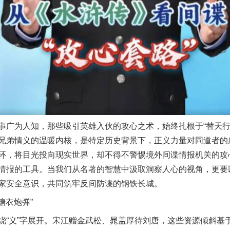
为人知，那些吸引英雄入伙的攻心之术，始终扎根于“替天行道
兄弟情义的温暖内核，是特定历史背景下，正义力量对同道者的
环，将目光投向现实世界，却不得不警惕境外间谍情报机关的攻
情报的工具。当我们从名著的智慧中汲取洞察人心的视角，更要
家安全意识，共同筑牢反间防谍的钢铁长城。
糖衣炮弹”
义”字展开。宋江赠金武松、晁盖厚待刘唐，这些资源倾斜基