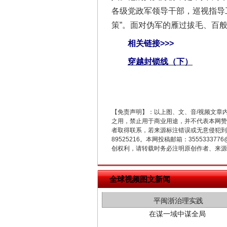
各级党政军领导干部，巡视指导工
策”。面对伪军的雁过拔毛、百
这是一记警钟！
相关链接>>>
穿越封锁线（下）
【免责声明】：以上图、文、音/视频文章
之用，禁止用于商业用途，并不代表本网赞
者取得联系，若来源标注错误或无意侵犯到您的
89525216。本网投稿邮箱：355533
创权利，请转载时务必注明原创作者、来源：
在谋一域中谋全局
全球视频图文新闻