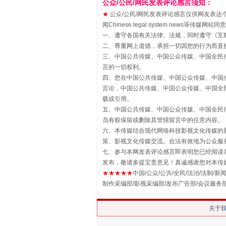
公众/公民/网民发表评论感言须知：
★
公众/公民/网民发表评论感言仅供网友表达个人看法
闻Chinese legal system new
一、遵守各国有关法律、法规，同时遵守《
互
二、尊重网上道德，承担一切因您的行为而直
三、中国公共传媒、中国公众传媒、中国全民传媒China 
言的一切权利。
四、您在中国公共传媒、中国公众传媒、中国全民传媒Chin
言论，中国公共传媒、中国公众传媒、中国全民传媒China
载或引用。
五、中国公共传媒、中国公众传媒、中国全民传媒China 
揭批美国五大"原罪"
员有权保留或删除其管辖留言中的任意内容。
六、本传媒结合现代网络科技影视文化传媒的新
策、影视文化传媒交流。合法有效地为公众服
七、参与本网发表评论感言即表明您已经阅读并
发布，敬请多提宝贵意见！真诚感谢您对本传
★★★★★
中国/公众/公共/全民/法治/法制/新闻
制作采编部/影视采编部/发布广告部/会议服务
关于