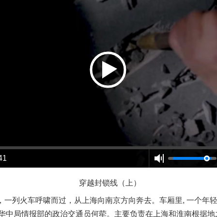
茶叶“炒上天”
41
穿越封锁线（上）
，一列火车呼啸而过，从上海向南京方向奔去。车厢里, 一个年
华中局情报部的政治交通员何荦。主要负责在上海和淮南根据地