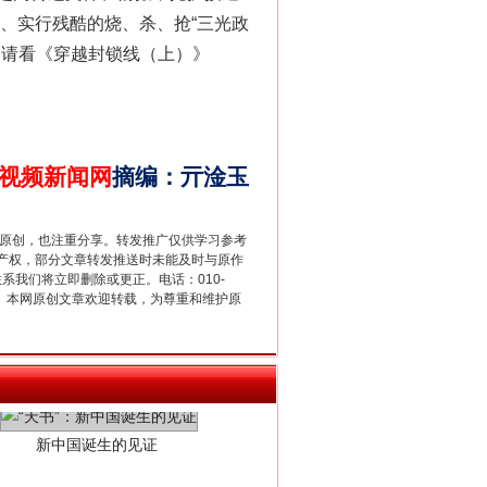
”、实行残酷的烧、杀、抢“三光政
？请看《穿越封锁线（上）》
法官巧妙执行解纠纷
视频新闻网
摘编
：
亓淦玉
重原创，也注重分享。转发推广仅供学习参考
产权，部分文章转发推送时未能及时与原作
联系我们将立即删除或更正。电话：010-
2 1号。本网原创文章欢迎转载，为尊重和维护原
新中国诞生的见证