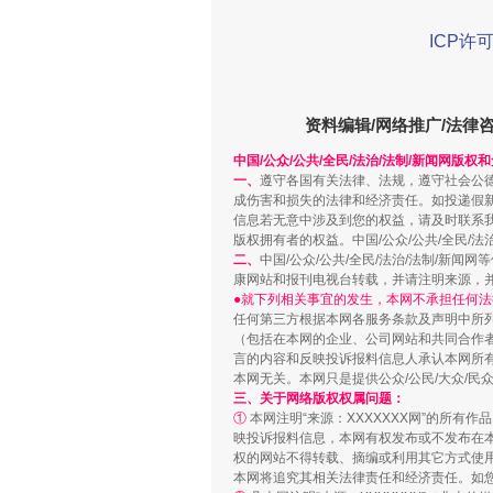
ICP许可
解纷+调解+退费，一次搞定
资料编辑/网络推广/法律
中国/公众/公共/全民/法治/法制/新闻网版权
一、
遵守各国有关法律、法规，遵守社会公
成伤害和损失的法律和经济责任。如投递假
信息若无意中涉及到您的权益，请及时联系
版权拥有者的权益。中国/公众/公共/全民/法
二、
中国/公众/公共/全民/法治/法制/
康网站和报刊电视台转载，并请注明来源，
●就下列相关事宜的发生，本网不承担任何法
任何第三方根据本网各服务条款及声明中所
站台名比不上好声名
（包括在本网的企业、公司网站和共同合作
言的内容和反映投诉报料信息人承认本网所
本网无关。本网只是提供公众/公民/大众/
三、关于网络版权权属问题：
①
本网注明“来源：XXXXXXX网”的所有
映投诉报料信息，本网有权发布或不发布在
权的网站不得转载、摘编或利用其它方式使用
本网将追究其相关法律责任和经济责任。如