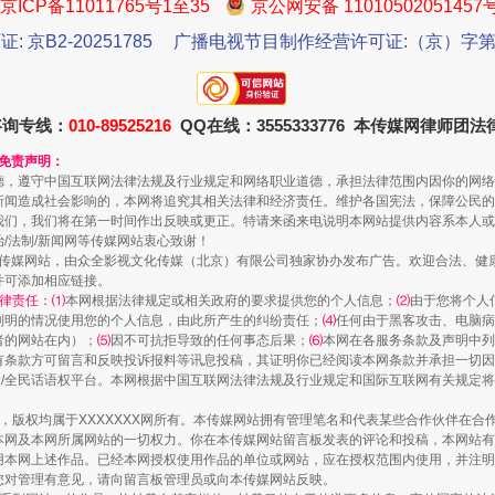
京ICP备11011765号1至35
京公网安备 11010502051457
证: 京B2-20251785
广播电视节目制作经营许可证:（京）字第3
珠宝鉴定乱象
咨询专线：
010-89525216
QQ在线：3555333776 本传媒网律师团
和免责声明：
德，遵守中国互联网法律法规及行业规定和网络职业道德，承担法律范围内因你的网络
新闻造成社会影响的，本网将追究其相关法律和经济责任。维护各国宪法，保障公民的
我们，我们将在第一时间作出反映或更正。特请来函来电说明本网站提供内容系本人或
治/法制/新闻网等传媒网站衷心致谢！
新闻网等传媒网站，由众全影视文化传媒（北京）有限公司独家协办发布广告。欢迎合法、
并可添加相应链接。
律责任：⑴
本网根据法律规定或相关政府的要求提供您的个人信息；
⑵
由于您将个人
列明的情况使用您的个人信息，由此所产生的纠纷责任；
⑷
任何由于黑客攻击、电脑病
者的网站在内）；
⑸
因不可抗拒导致的任何事态后果；
⑹
本网在各服务条款及声明中列
走近一线检察官
有条款方可留言和反映投诉报料等讯息投稿，其证明你已经阅读本网条款并承担一切因
民众/全民话语权平台。本网根据中国互联网法律法规及行业规定和国际互联网有关规定
作品，版权均属于XXXXXXX网所有。本传媒网站拥有管理笔名和代表某些合作伙伴在
本网及本网所属网站的一切权力。你在本传媒网站留言板发表的评论和投稿，本网站有
本网上述作品。已经本网授权使用作品的单位或网站，应在授权范围内使用，并注明“来
您对管理有意见，请向留言板管理员或向本传媒网站反映。