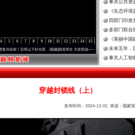
事关公共资
《生态环境
读
四部门印发
多部门联合
《美丽中国
4
5
6
7
8
9
10
11
12
13
14
15
未来五年，
程丨宝塔山下好光景..
·[视频]
因党而生 为党而战——百年“纪”事⑧加强纪律..
·[视频]
牢
事关人工智
穿越封锁线（上）
发布时间：2024-12-02 来源：
国家