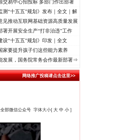
源交易中心招投标 多部门作出部署
监测“十五五”规划》发布｜全文｜解
意见推动互联网基础资源高质量发展
部署开展安全生产“打非治违”工作
建设“十五五”规划》印发｜全文
国家要提升孩子们这些能力素养
记初心使命 奋进复兴征程丨“转折之城”激荡..
·[视频]
牢记初心使命 奋进复兴征程丨红船起
能发展，国务院常务会作最新部署⇒
网络推广投稿请点击这里>>
安全部微信公众号
字体大小[
大
中
小
]