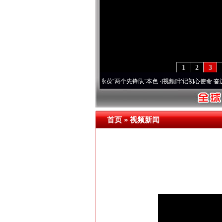
1
2
3
年 深刻改变雪域高原..
·[视频]
永葆“两个先锋队”本色
·[视频]
牢记初心使命 奋进复兴征
首页
»
视频新闻