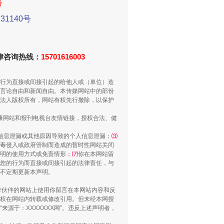
号
1140号
重拳出击！专项整治午间酒驾
法律咨询热线：
15701616003
行为直接或间接引起的给他人或（单位）造
言论自由和新闻自由。本传媒网站中的部份
法人版权所有，网站有权先行撤除，以保护
健康网站和报刊电视台友情链接，授权合法、健
信息泄漏或其他原因导致的个人信息泄漏；
⑶
毒侵入或政府管制而造成的暂时性网站关闭
“谁都不怕”的他落马了
明的使用方式或免责情形；
⑺
你在本网站留
您的行为而直接或间接引起的法律责任，与
将不定期更新本声明。
合作伙伴的网站上使用你留言在本网站内容和反
权在网站内转载或修改引用。但未经本网授
源于：XXXXXXX网”。违反上述声明者，